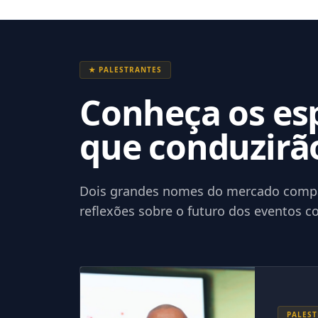
Palestra 2: Experiência do Viajante
12h00
★ PALESTRANTES
Painel 2 com o CAB
Conheça os esp
14h30
que conduzirão
Palestra 3: IA x Inteligência
Emocional
Dois grandes nomes do mercado compar
reflexões sobre o futuro dos eventos co
15h15
Painel 3: Reforma Tributária
16h00
Coffee Break & Networking
PALEST