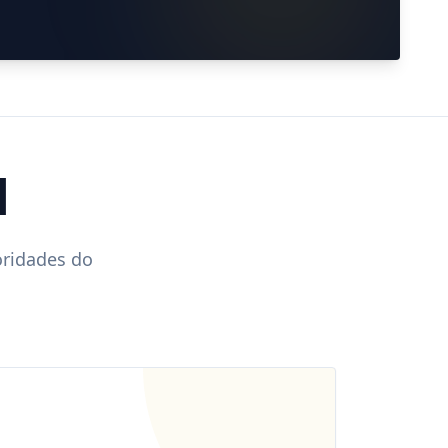
l
oridades do