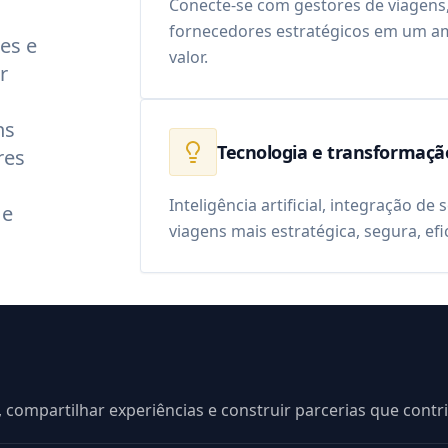
Conecte-se com gestores de viagens
fornecedores estratégicos em um am
es e
valor.
r
ns
Tecnologia e transformaçã
res
Inteligência artificial, integração d
 e
viagens mais estratégica, segura, ef
 compartilhar experiências e construir parcerias que cont