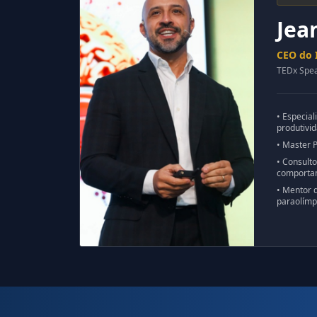
Jea
16h30
Painel Cias Aéreas
CEO do I
TEDx Spe
17h15
• Especial
Palestra de Encerramento
produtivi
• Master P
• Consult
comportam
• Mentor d
paraolímpi