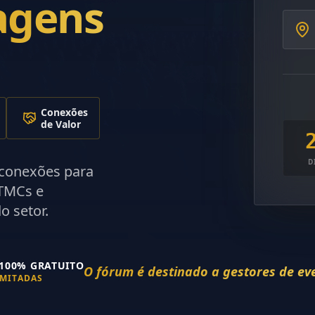
agens
Conexões
de Valor
D
 conexões para
 TMCs e
o setor.
100% GRATUITO
O fórum é destinado a gestores de ev
IMITADAS