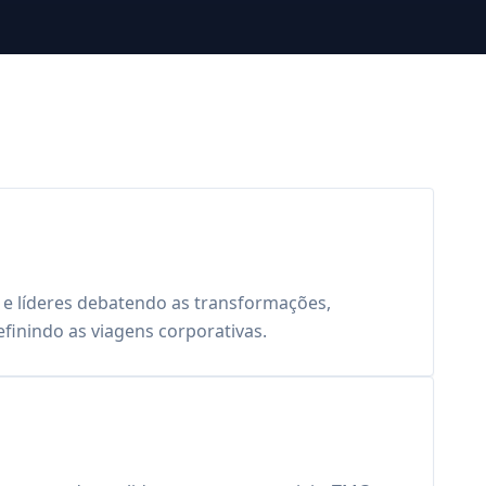
s e líderes debatendo as transformações,
finindo as viagens corporativas.