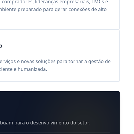
, compradores, lideranças empresariais, TMCs e
biente preparado para gerar conexões de alto
o
e serviços e novas soluções para tornar a gestão de
iciente e humanizada.
ribuam para o desenvolvimento do setor.