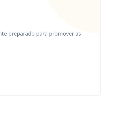
al
Abracorp, apresentando os
 nortear as discussões ao longo